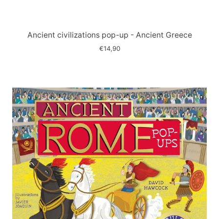
Immagine
slide
Ancient civilizations pop-up - Ancient Greece
€14,90