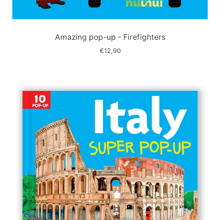
Immagine
slide
Amazing pop-up - Firefighters
€12,90