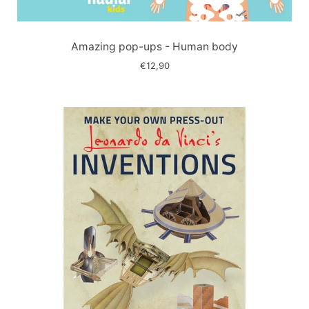
Immagine
slide
Amazing pop-ups - Human body
€12,90