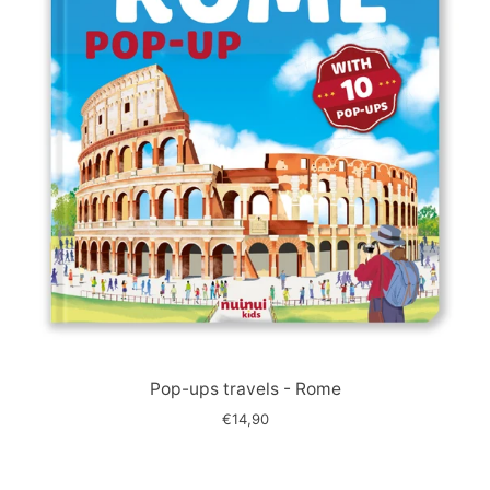
Immagine
slide
Pop-ups travels - Rome
€14,90