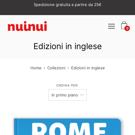
Vai
 di
Spedizione gratuita a partire da 25€
al
contenuto
Apri
0
menu
di
navigazione
Edizioni in inglese
Home
›
Collezioni
›
Edizioni in inglese
ORDINA PER: