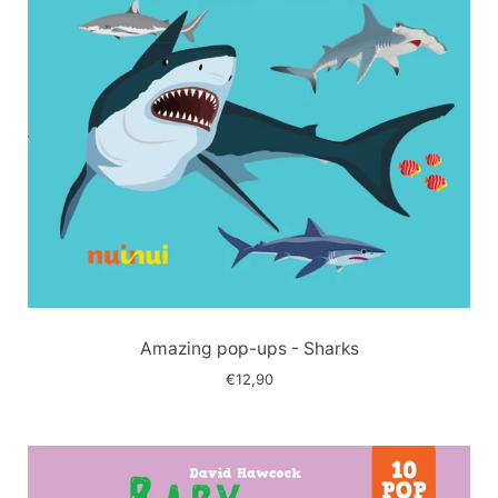
Immagine
slide
Amazing pop-ups - Sharks
€12,90