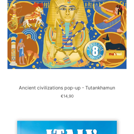
Immagine
slide
Ancient civilizations pop-up - Tutankhamun
€14,90