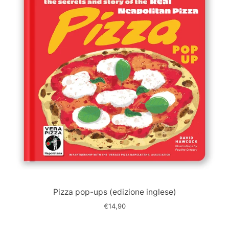
Immagine
slide
Pizza pop-ups (edizione inglese)
€14,90