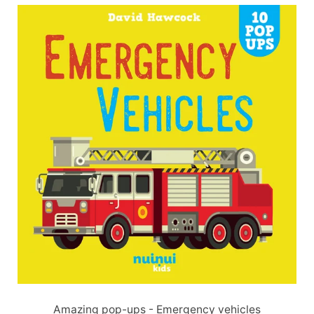
Immagine
slide
Amazing pop-ups - Emergency vehicles