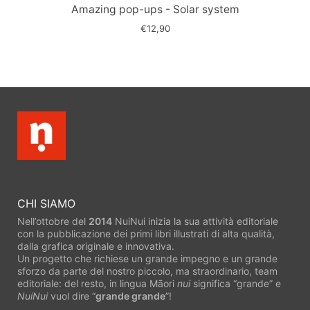
slide
Amazing pop-ups - Solar system
€12,90
CHI SIAMO
Nell’ottobre del
2014
NuiNui inizia la sua attività editoriale
con la pubblicazione dei primi libri illustrati di alta qualità,
dalla grafica originale e innovativa.
Un progetto che richiese un grande impegno e un grande
sforzo da parte del nostro piccolo, ma straordinario, team
editoriale: del resto, in lingua Māori
nui
significa “grande” e
NuiNui
vuol dire “
grande grande
”!