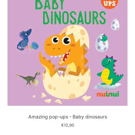
Immagine
slide
Amazing pop-ups - Baby dinosaurs
€12,90