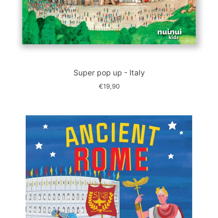
Immagine
slide
Super pop up - Italy
€19,90