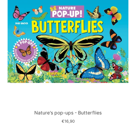
Immagine
slide
Nature's pop-ups - Butterflies
€16,90