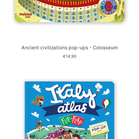
Immagine
slide
Ancient civilizations pop-ups - Colosseum
€14,90