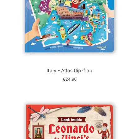
Immagine
slide
Italy - Atlas flip-flap
€24,90