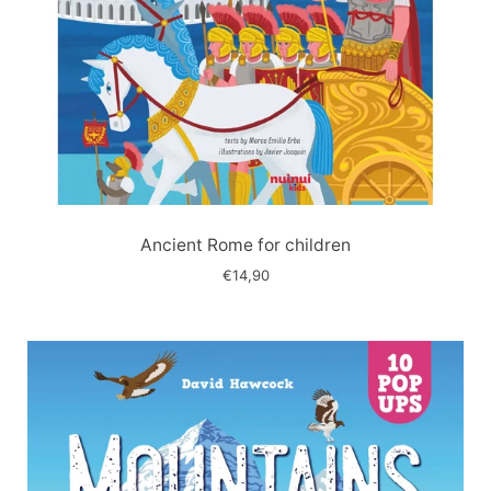
Immagine
slide
Ancient Rome for children
€14,90