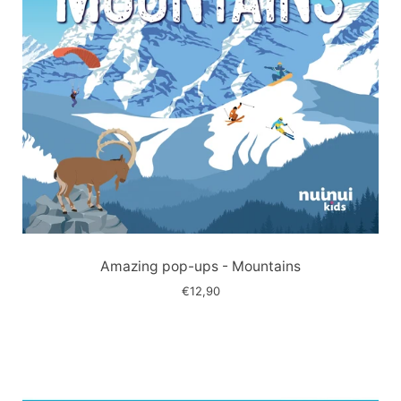
Immagine
slide
Amazing pop-ups - Mountains
€12,90