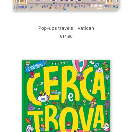
Immagine
slide
Pop-ups travels - Vatican
€14,90