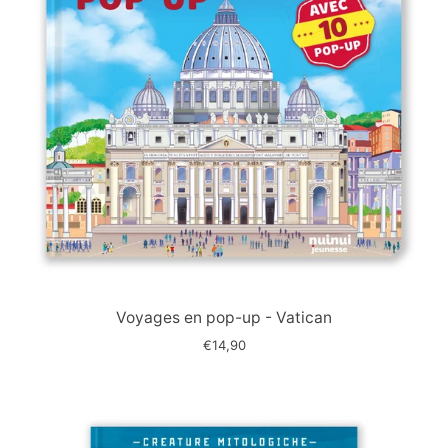
Immagine
slide
Voyages en pop-up - Vatican
€14,90