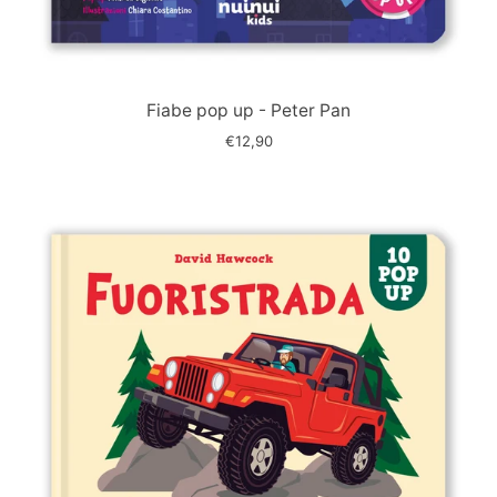
Immagine
slide
Fiabe pop up - Peter Pan
€12,90