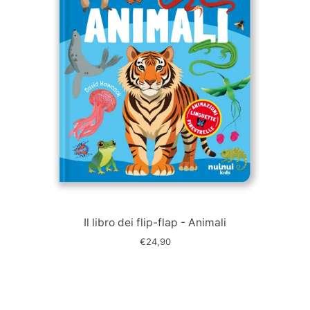
Immagine
slide
Il libro dei flip-flap - Animali
€24,90