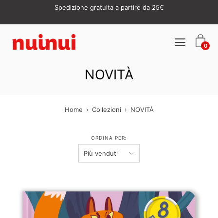
Vai
5% di sconto sulle novità
al
contenuto
Apri
0
menu
di
navigazione
NOVITÀ
Home
›
Collezioni
›
NOVITÀ
ORDINA PER: