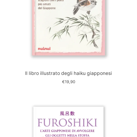
Immagine
slide
Il libro illustrato degli haiku giapponesi
€19,90