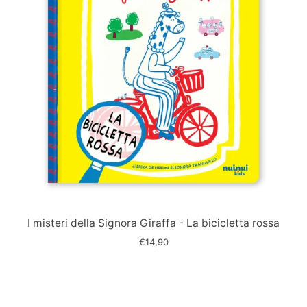
Immagine
slide
I misteri della Signora Giraffa - La bicicletta rossa
€14,90