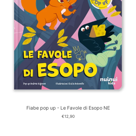
Immagine
slide
Fiabe pop up - Le Favole di Esopo NE
€12,90