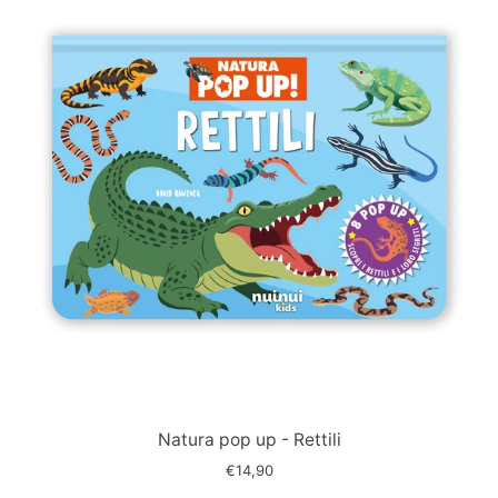
Immagine
slide
Natura pop up - Rettili
€14,90