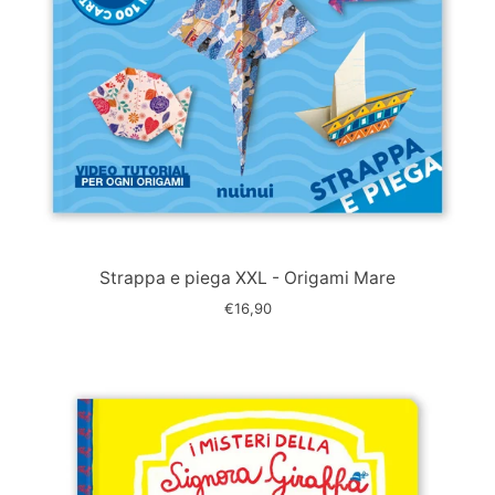
Immagine
slide
Strappa e piega XXL - Origami Mare
€16,90