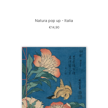
Immagine
slide
Natura pop up - Italia
€14,90