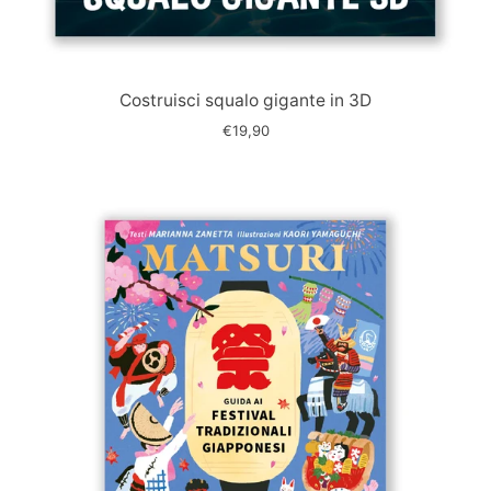
Immagine
slide
Costruisci squalo gigante in 3D
€19,90