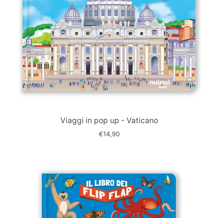
Immagine
slide
Viaggi in pop up - Vaticano
€14,90