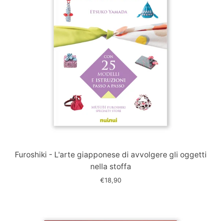
Immagine
slide
Furoshiki - L'arte giapponese di avvolgere gli oggetti
nella stoffa
€18,90