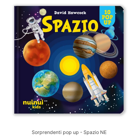
Immagine
slide
Sorprendenti pop up - Spazio NE