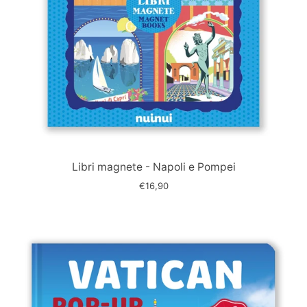
Immagine
slide
Libri magnete - Napoli e Pompei
€16,90