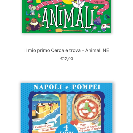
Immagine
slide
Il mio primo Cerca e trova - Animali NE
€12,00