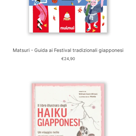
Immagine
slide
Matsuri - Guida ai Festival tradizionali giapponesi
€24,90