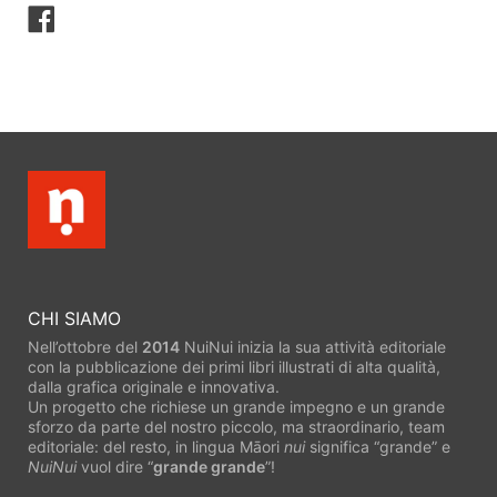
Condividi
su
Facebook
CHI SIAMO
Nell’ottobre del
2014
NuiNui inizia la sua attività editoriale
con la pubblicazione dei primi libri illustrati di alta qualità,
dalla grafica originale e innovativa.
Un progetto che richiese un grande impegno e un grande
sforzo da parte del nostro piccolo, ma straordinario, team
editoriale: del resto, in lingua Māori
nui
significa “grande” e
NuiNui
vuol dire “
grande grande
”!