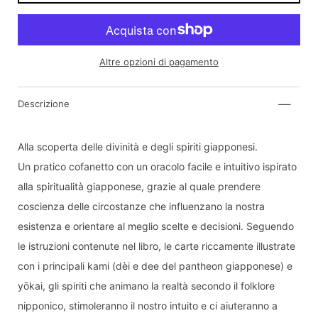
Altre opzioni di pagamento
Descrizione
Inviami una notifica quando il prodotto sarà di
nuovo disponibile:
Alla scoperta delle divinità e degli spiriti giapponesi.
Invia
Un pratico cofanetto con un oracolo facile e intuitivo ispirato
alla spiritualità giapponese, grazie al quale prendere
Dichiaro di aver letto e compreso
informativa
sulla privacy.
coscienza delle circostanze che influenzano la nostra
esistenza e orientare al meglio scelte e decisioni. Seguendo
le istruzioni contenute nel libro, le carte riccamente illustrate
con i principali kami (dèi e dee del pantheon giapponese) e
yōkai, gli spiriti che animano la realtà secondo il folklore
nipponico, stimoleranno il nostro intuito e ci aiuteranno a