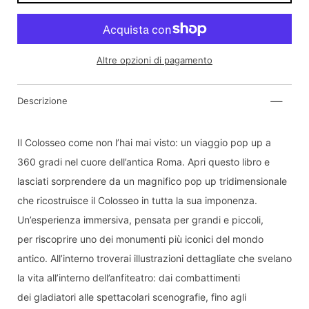
Altre opzioni di pagamento
Descrizione
Inviami una notifica quando il prodotto sarà di
nuovo disponibile:
Il Colosseo come non l’hai mai visto: un viaggio pop up a
Invia
360 gradi nel cuore dell’antica Roma. Apri questo libro e
lasciati sorprendere da un magnifico pop up tridimensionale
Dichiaro di aver letto e compreso
informativa
sulla privacy.
che ricostruisce il Colosseo in tutta la sua imponenza.
Un’esperienza immersiva, pensata per grandi e piccoli,
per riscoprire uno dei monumenti più iconici del mondo
antico. All’interno troverai illustrazioni dettagliate che svelano
la vita all’interno dell’anfiteatro: dai combattimenti
dei gladiatori alle spettacolari scenografie, fino agli