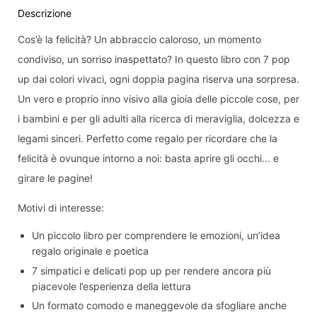
Descrizione
Inviami una notifica quando il prodotto sarà di
Cos’è la felicità? Un abbraccio caloroso, un momento
nuovo disponibile:
condiviso, un sorriso inaspettato? In questo libro con 7 pop
Invia
up dai colori vivaci, ogni doppia pagina riserva una sorpresa.
Un vero e proprio inno visivo alla gioia delle piccole cose, per
Dichiaro di aver letto e compreso
informativa
i bambini e per gli adulti alla ricerca di meraviglia, dolcezza e
sulla privacy.
legami sinceri. Perfetto come regalo per ricordare che la
felicità è ovunque intorno a noi: basta aprire gli occhi... e
girare le pagine!
Motivi di interesse:
Un piccolo libro per comprendere le emozioni, un’idea
regalo originale e poetica
7 simpatici e delicati pop up per rendere ancora più
piacevole l’esperienza della lettura
Un formato comodo e maneggevole da sfogliare anche