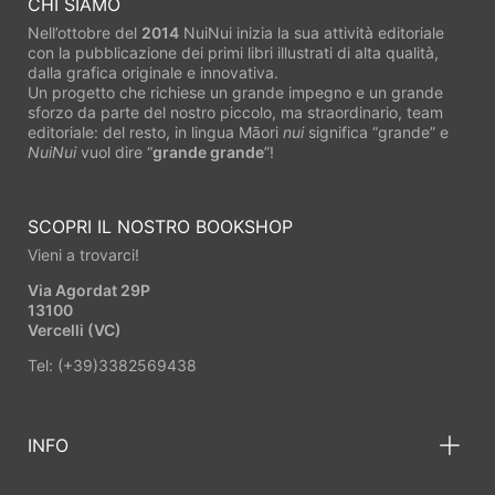
CHI SIAMO
Nell’ottobre del
2014
NuiNui inizia la sua attività editoriale
con la pubblicazione dei primi libri illustrati di alta qualità,
dalla grafica originale e innovativa.
Un progetto che richiese un grande impegno e un grande
sforzo da parte del nostro piccolo, ma straordinario, team
editoriale: del resto, in lingua Māori
nui
significa “grande” e
NuiNui
vuol dire “
grande grande
”!
SCOPRI IL NOSTRO BOOKSHOP
Vieni a trovarci!
Via Agordat 29P
13100
Vercelli (VC)
Tel: (+39)3382569438
INFO