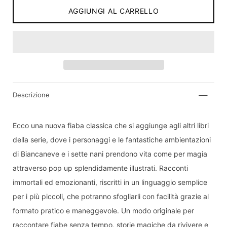
AGGIUNGI AL CARRELLO
Descrizione
Inviami una notifica quando il prodotto sarà di
nuovo disponibile:
Ecco una nuova fiaba classica che si aggiunge agli altri libri
Invia
della serie, dove i personaggi e le fantastiche ambientazioni
di Biancaneve e i sette nani prendono vita come per magia
Dichiaro di aver letto e compreso
informativa
sulla privacy.
attraverso pop up splendidamente illustrati. Racconti
immortali ed emozionanti, riscritti in un linguaggio semplice
per i più piccoli, che potranno sfogliarli con facilità grazie al
formato pratico e maneggevole. Un modo originale per
raccontare fiabe senza tempo, storie magiche da rivivere e