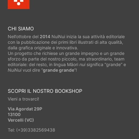
CHI SIAMO
Nell’ottobre del
2014
NuiNui inizia la sua attività editoriale
con la pubblicazione dei primi libri illustrati di alta qualità,
dalla grafica originale e innovativa.
Un progetto che richiese un grande impegno e un grande
sforzo da parte del nostro piccolo, ma straordinario, team
editoriale: del resto, in lingua Māori
nui
significa “grande” e
NuiNui
vuol dire “
grande grande
”!
SCOPRI IL NOSTRO BOOKSHOP
Vieni a trovarci!
Via Agordat 29P
13100
Vercelli (VC)
Tel: (+39)3382569438