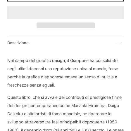
Descrizione
Inviami una notifica quando il prodotto sarà di
nuovo disponibile:
Nel campo del graphic design, il Giappone ha consolidato
Invia
negli ultimi decenni una reputazione unica al mondo, forse
perché la grafica giapponese emana un senso di pulizia e
Dichiaro di aver letto e compreso
informativa
sulla privacy.
freschezza senza eguali.
Questo libro, che si avvale dei contributi di prestigiose firme
del design contemporaneo come Masaaki Hiromura, Daigo
Daikoku e altri artisti di fama mondiale, ne ripercorre lo
sviluppo attraverso tre fasi principali: il dopoguerra (1950-
1980), il decennio d’oro (gli anni ’90) e il XXI secolo. Le opere