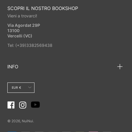
SCOPRI IL NOSTRO BOOKSHOP
Vieni a trovarci!
Via Agordat 29P
13100
Vercelli (VC)
Tel: (+39)3382569438
INFO
Valuta
EUR €
© 2026,
NuiNui
.