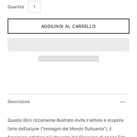
Quantità
AGGIUNGI AL CARRELLO
Inviami una notifica quando il prodotto sarà di
nuovo disponibile:
Invia
Descrizione
Dichiaro di aver letto e compreso
informativa
Questo libro riccamente illustrato invita il lettore a scoprire
sulla privacy.
l’arte dell’ukiyoe (“immagini del Mondo fluttuante”), il