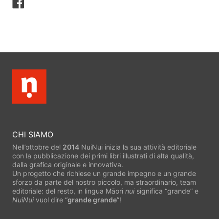
Condividi
su
Facebook
CHI SIAMO
Nell’ottobre del
2014
NuiNui inizia la sua attività editoriale
con la pubblicazione dei primi libri illustrati di alta qualità,
dalla grafica originale e innovativa.
Un progetto che richiese un grande impegno e un grande
sforzo da parte del nostro piccolo, ma straordinario, team
editoriale: del resto, in lingua Māori
nui
significa “grande” e
NuiNui
vuol dire “
grande grande
”!