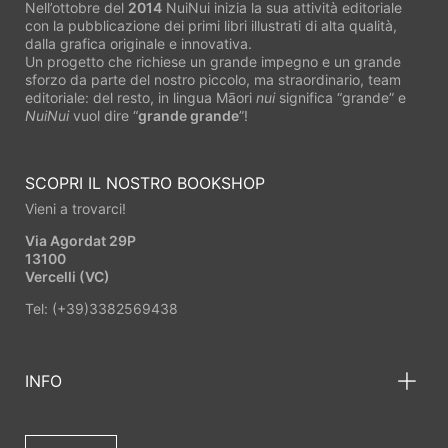
Nell’ottobre del
2014
NuiNui inizia la sua attività editoriale
con la pubblicazione dei primi libri illustrati di alta qualità,
dalla grafica originale e innovativa.
Un progetto che richiese un grande impegno e un grande
sforzo da parte del nostro piccolo, ma straordinario, team
editoriale: del resto, in lingua Māori
nui
significa “grande” e
NuiNui
vuol dire “
grande grande
”!
SCOPRI IL NOSTRO BOOKSHOP
Vieni a trovarci!
Via Agordat 29P
13100
Vercelli (VC)
Tel: (+39)3382569438
INFO