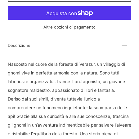
Altre opzioni di pagamento
Descrizione
Inviami una notifica quando il prodotto sarà di
nuovo disponibile:
Nascosto nel cuore della foresta di Verazur, un villaggio di
Invia
gnomi vive in perfetta armonia con la natura. Sono tutti
laboriosi e organizzati... tranne il protagonista, un giovane
Dichiaro di aver letto e compreso
informativa
sulla privacy.
sognatore maldestro, appassionato di libri e fantasia.
Deriso dai suoi simili, diventa tuttavia l’unico a
comprendere un fenomeno inquietante: la scomparsa delle
api! Grazie alla sua curiosità e alle sue conoscenze, trascina
gli gnomi in un’avventura indimenticabile per salvare l’alveare
e ristabilire l’equilibrio della foresta. Una storia piena di