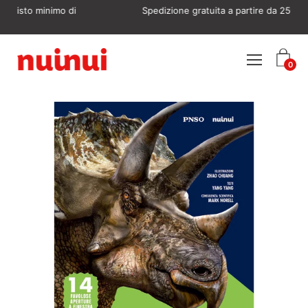
Vai
mo di
Spedizione gratuita a partire da 25€
al
contenuto
Apri
0
menu
di
navigazione