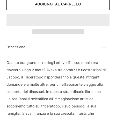
AGGIUNGI AL CARRELLO
Descrizione
Inviami una notifica quando il prodotto sarà di
nuovo disponibile:
Quanto era grande il re degli erbivori? Il suo cranio era
Invia
davvero lungo 2 metri? Aveva tre corna? Le ricostruzioni di
Jacopo, il Triceratopo risponderanno a queste intriganti
Dichiaro di aver letto e compreso
informativa
sulla privacy.
domande e a molte altre, per un affascinante viaggio alla
scoperta dei dinosauri. In questo straordinario libro, che
unisce l’analisi scientifica all’immaginazione artistica,
scopriremo tutto sul triceratopo, il suo periodo, la sua
famiglia, la sua infanzia e la sua crescita. I testi, che